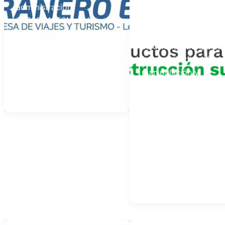
administración:
y la más alta calidad 
2235254458Mail de
productos y servicios
Contacto: graneroevt@gmail.comRedes:
Somos un referente e
@graneroevt
soluciones integrales
https://www.instagram.com/graneroevt
(venta, distribución,
https://www.facebook.com/graneroevt/Referencia: Ben
manipulación y
CAUBA
asesoramiento) en
productos para la
construcción inteligen
sustentable.Crecemo
cada día gracias a los
proyectos y confianz
nuestros clientes, ya 
dedicamos gran part