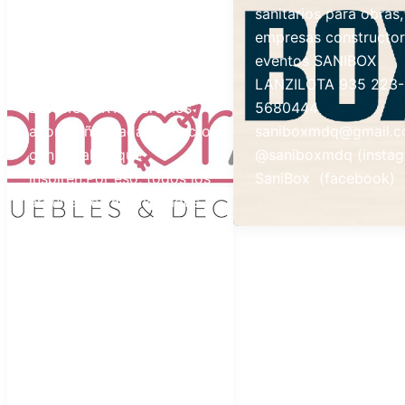
descuento en efectivo
sanitarios para obras,
BENEFICIO EXCLUSIVO
empresas constructor
PARA ARQUITECTOS
eventos SANIBOX
MATRICULADOS En
LANZILOTA 935 223-
ENAMORART queremos
5680444
acompañar cada proyecto
saniboxmdq@gmail.
con detalles que
@saniboxmdq (instag
inspiren.Por eso, todos los
SaniBox (facebook)
arquitectos matriculados
acceden a un 30% OFF
abonando en efectivo en
todos los productos. Ideal
para ambientar hogares,
estudios, oficinas y
proyectos
personalizados. Te
esperamos en Av.