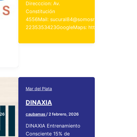
Direcccion: Av.
Constitución
4556Mail: sucural84@somosrex.comWhatsapp:
2235353423GoogleMaps: https://maps.app.g
enes
es
Mar del Plata
DINAXIA
026
caubamas
/
2 febrero, 2026
O
DINAXIA Entrenamiento
Consciente 15% de