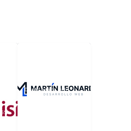
illa
Mar del Plata
MARTIN LEONARDI
S
caubamas
/
27 julio, 2026
Diseño pagina web
portfolio Beneficio para
matriculados/as del
 15%
CAUBA9: 50%
rq
bonificacion
iencia