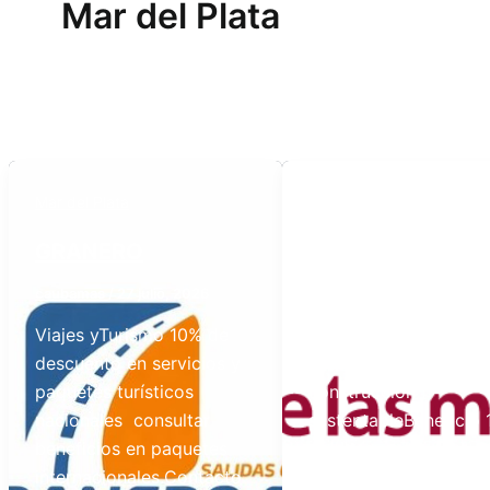
Mar del Plata
,
,
Mar del Plata
Mar del Plata
Pinamar
V
Gesell
GRANERO
DE LAS MISIONE
caubamas
/
27 julio, 2026
caubamas
/
27 julio, 2026
Viajes yTurismo 10% de
descuento en servicios y
Productos para la
paquetes turísticos
construccion
nacionales consultar
sustentableBeneficio
beneficios en paquetes
de descuento para a
internacionales.Contacto
matriculadas/osExper