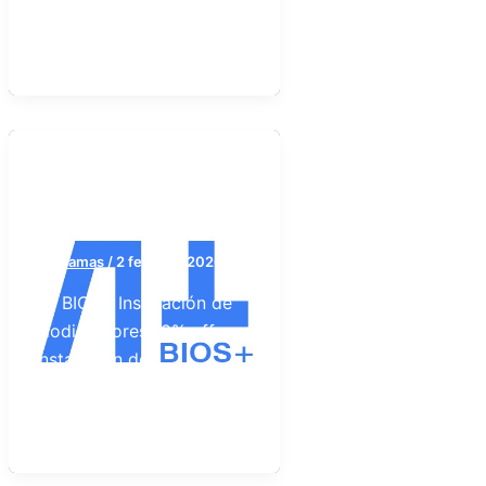
Independencia 2512 ·
MDP Seguinos
Mar del Plata
AT BIOS
caubamas
/
2 febrero, 2026
AT BIOS+ Instalación de
Biodigestores 10% off en
instalación de
biodigestores
Teléfono: 223 5500754