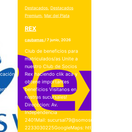
,
Destacados
Destacados
,
Premium
Mar del Plata
REX
caubamas
/
7 junio, 2026
del
Club de beneficios para
res
matriculados/as Unite a
nuestro Club de Socios
cación
Rex haciendo clik aca y
obtene importantes
ento
beneficios Visitanos en
do
nustras sucursales!
es en
Direcccion: Av.
Independencia
ión
2401Mail: sucursal79@somosrex.comWhatsapp:
2233030225GoogleMaps: https://maps.app.goo