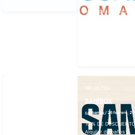
2026. Mínimo de 5
alumnos.– CLASES
TUTORIALES
(individuales) o
Preparación de exám
para otras institucion
y/o
Mar del Plata
Mar del Plata
ENAMORART
SANIBOX
caubamas
/
7 junio, 2026
caubamas
/
26 febrero, 2
Enamorart muebles y
10 % DE DESCUENT
deco Beneficio -30% de
Alquiler de baños y