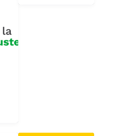
de
n
eficio
te y
s
a de
que
e