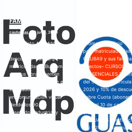
Mar del Plata
Mar del Plata
FAM
LENGUAS VIVAS
caubamas
/
26 junio, 2026
caubamas
/
26 junio, 2026
FAM – Foto Arq Mdp
Idiomas Beneficio
Beneficio 15% de
para matriculados/as 
descuento para arq
CAUBA9 y sus familia
matriculadas/osBuscamos
directos– CURSOS
que tus obras cuenten
PRESENCIALES Bonifi
más. Mariano Larralde es
del 50 % en Matricula
el creador de FAM.Trabaja
2026 y 10% de descu
en comunicación visual
sobre Cuota (abonan
desde los 90.Es
del 1 al 10 de cada m
Diseñador industrial y
efectivo).– CURSOS
fotógrafo. Wsp
VIRTUALES Bonificac
2236173095ig @fotoarqmdp
del 50% en Matricula