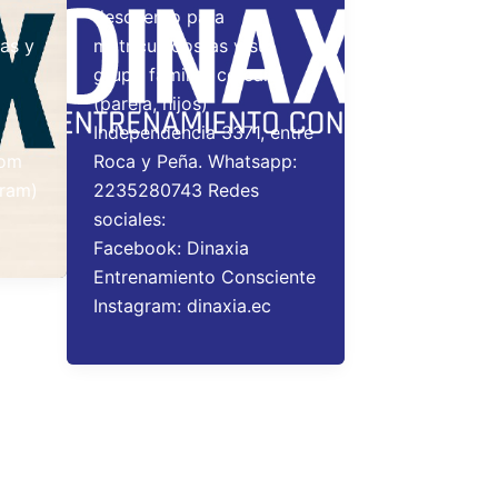
descuento para
as y
matriculados/as y su
grupo familiar cercano
(pareja, hijos)
Independencia 3371, entre
com
Roca y Peña. Whatsapp:
ram)
2235280743 Redes
sociales:
Facebook: Dinaxia
Entrenamiento Consciente
Instagram: dinaxia.ec